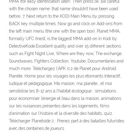
MMA (for easy identification later). Then press ok. Be careful
with the chosen name: that name shouldn’t have been used
before. 7. Next return to the KODI Main Menu by pressing
BACK key multiple times. Now go and click on Add-ons from
the left main menu (the one with the open box). Planet MMA,
formally UFC finest, is the biggest MMA add-on in Kodi by
DetectiveKode.Excellent quality and over 15 different sections
such as Fight Night Live, Where are they now, The exchange,
Soundwaves, Fighters Collection, Youtube, Documentaries and
much more. Téléchargez l'APK 0.2 de Planet pour Android.
Planète. Home pour les voyages les plus étonnants Interactif,
ludique et pédagogique, Ma maison, ma planète… et moi
sensibilise les 8-12 ans à l’habitat écologique : simulations
pour économiser l’énergie et l’eau dans la maison, animations
sur les nuisances présentes dans les logements, films
d’animation sur l’histoire et la diversité des habitats, quiz.
Télécharger Planetside 2 : Prenez part à des batailles futuristes
avec des centaines de joueurs